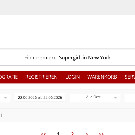
OGRAFIE
REGISTRIEREN
LOGIN
WARENKORB
SER
Alle Orte
21
<<
1
2
>
>>