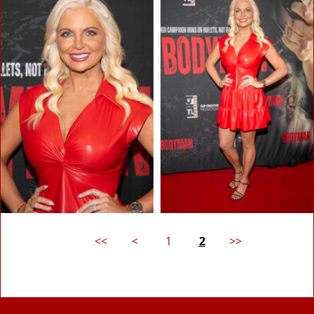
<<
<
1
2
>>