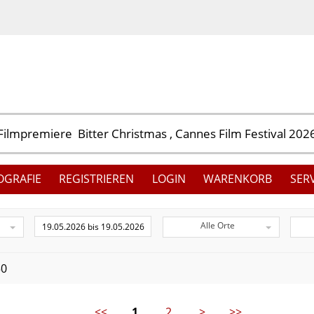
OGRAFIE
REGISTRIEREN
LOGIN
WARENKORB
SER
Alle Orte
50
<<
1
2
>
>>