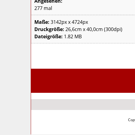
Angesehen:
277 mal
Maße:
3142px x 4724px
Druckgröße:
26,6cm x 40,0cm (300dpi)
Dateigröße:
1.82 MB
Copy