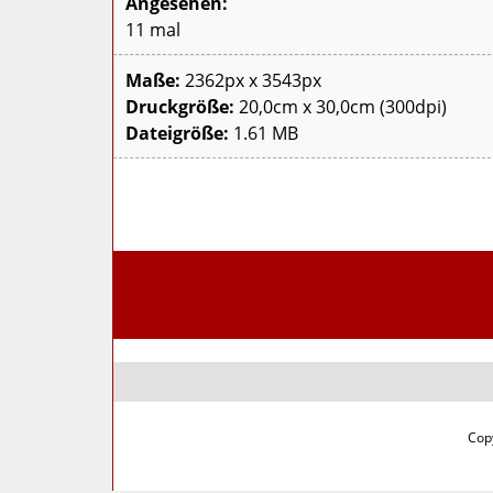
Angesehen:
11 mal
Maße:
2362px x 3543px
Druckgröße:
20,0cm x 30,0cm (300dpi)
Dateigröße:
1.61 MB
Copy