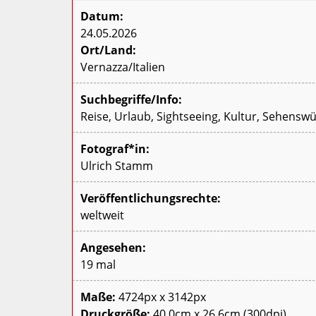
Datum:
24.05.2026
Ort/Land:
Vernazza/Italien
Suchbegriffe/Info:
Reise, Urlaub, Sightseeing, Kultur, Sehenswü
Fotograf*in:
Ulrich Stamm
Veröffentlichungsrechte:
weltweit
Angesehen:
19 mal
Maße:
4724px x 3142px
Druckgröße:
40,0cm x 26,6cm (300dpi)