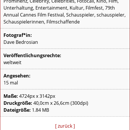
Prominenz, Celebrity, Celebrities, Fotocall, Kino, Film,
Unterhaltung, Entertainment, Kultur, Filmfest, 79th
Annual Cannes Film Festival, Schauspieler, schauspieler,
Schauspielerinnen, Filmschaffende
Fotograf*in:
Dave Bedrosian
Veröffentlichungsrechte:
weltweit
Angesehen:
15 mal
Maße:
4724px x 3142px
Druckgröße:
40,0cm x 26,6cm (300dpi)
Dateigröße:
1.84 MB
[ zurück ]