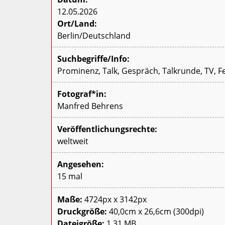
12.05.2026
Ort/Land:
Berlin/Deutschland
Suchbegriffe/Info:
Prominenz, Talk, Gespräch, Talkrunde, TV, F
Fotograf*in:
Manfred Behrens
Veröffentlichungsrechte:
weltweit
Angesehen:
15 mal
Maße:
4724px x 3142px
Druckgröße:
40,0cm x 26,6cm (300dpi)
Dateigröße:
1.31 MB