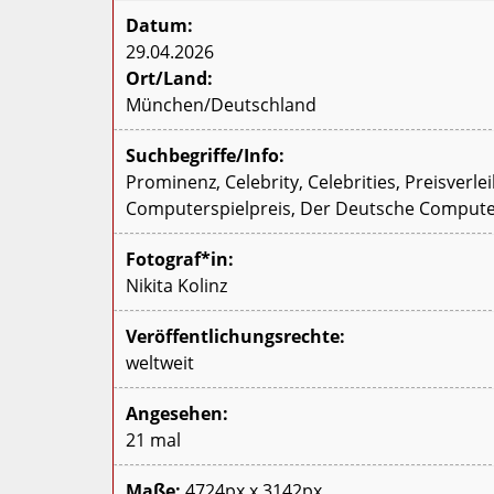
Datum:
29.04.2026
Ort/Land:
München/Deutschland
Suchbegriffe/Info:
Prominenz, Celebrity, Celebrities, Preisver
Computerspielpreis, Der Deutsche Computer
Fotograf*in:
Nikita Kolinz
Veröffentlichungsrechte:
weltweit
Angesehen:
21 mal
Maße:
4724px x 3142px