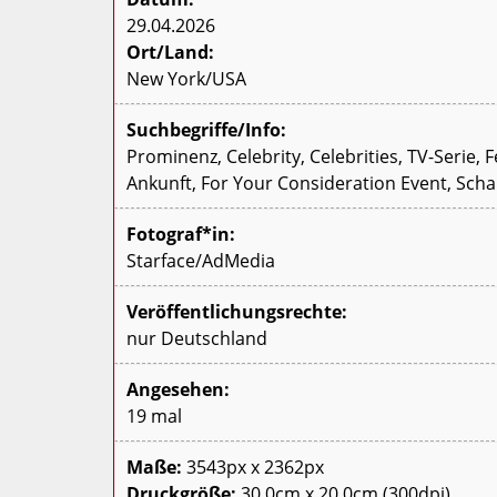
29.04.2026
Ort/Land:
New York/USA
Suchbegriffe/Info:
Prominenz, Celebrity, Celebrities, TV-Serie
Ankunft, For Your Consideration Event, Scha
Fotograf*in:
Starface/AdMedia
Veröffentlichungsrechte:
nur Deutschland
Angesehen:
19 mal
Maße:
3543px x 2362px
Druckgröße:
30,0cm x 20,0cm (300dpi)