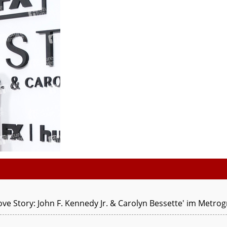
ve Story: John F. Kennedy Jr. & Carolyn Bessette' im Metrog