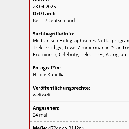
28.04.2026
Ort/Land:
Berlin/Deutschland
Suchbegriffe/Info:
Medizinisch Holographisches Notfallprogramm 
Trek: Prodigy', Lewis Zimmerman in 'Star Trek
Prominenz, Celebrity, Celebrities, Autogr
Fotograf*in:
Nicole Kubelka
Veröffentlichungsrechte:
weltweit
Angesehen:
24 mal
Maße:
4724px x 3142px