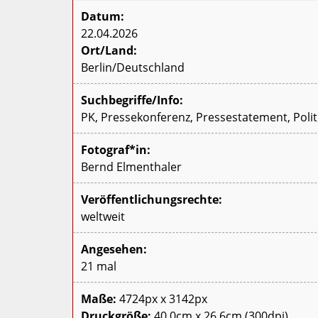
Datum:
22.04.2026
Ort/Land:
Berlin/Deutschland
Suchbegriffe/Info:
PK, Pressekonferenz, Pressestatement, Polit
Fotograf*in:
Bernd Elmenthaler
Veröffentlichungsrechte:
weltweit
Angesehen:
21 mal
Maße:
4724px x 3142px
Druckgröße:
40,0cm x 26,6cm (300dpi)