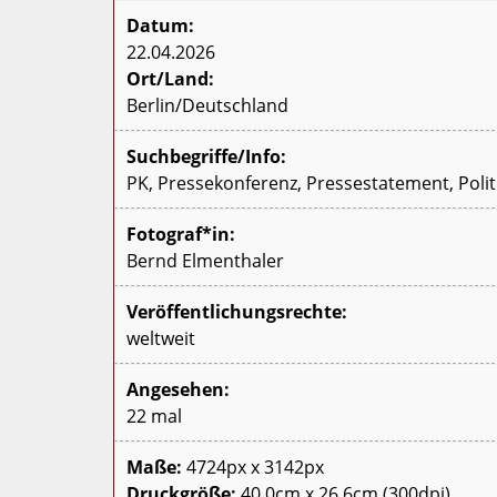
Datum:
22.04.2026
Ort/Land:
Berlin/Deutschland
Suchbegriffe/Info:
PK, Pressekonferenz, Pressestatement, Polit
Fotograf*in:
Bernd Elmenthaler
Veröffentlichungsrechte:
weltweit
Angesehen:
22 mal
Maße:
4724px x 3142px
Druckgröße:
40,0cm x 26,6cm (300dpi)