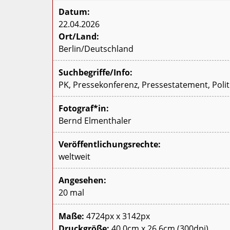
Datum:
22.04.2026
Ort/Land:
Berlin/Deutschland
Suchbegriffe/Info:
PK, Pressekonferenz, Pressestatement, Polit
Fotograf*in:
Bernd Elmenthaler
Veröffentlichungsrechte:
weltweit
Angesehen:
20 mal
Maße:
4724px x 3142px
Druckgröße:
40,0cm x 26,6cm (300dpi)