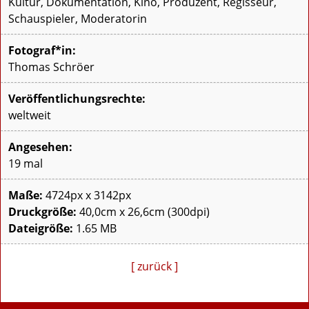
Kultur, Dokumentation, Kino, Produzent, Regisseur,
Schauspieler, Moderatorin
Fotograf*in:
Thomas Schröer
Veröffentlichungsrechte:
weltweit
Angesehen:
19 mal
Maße:
4724px x 3142px
Druckgröße:
40,0cm x 26,6cm (300dpi)
Dateigröße:
1.65 MB
[ zurück ]