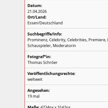
Datum:
21.04.2026
Ort/Land:
Essen/Deutschland
Suchbegriffe/Info:
Prominenz, Celebrity, Celebrities, Premiere
Schauspieler, Moderatorin
Fotograf*in:
Thomas Schröer
Veröffentlichungsrechte:
weltweit
Angesehen:
19 mal
Maße:
4724px x 3142px