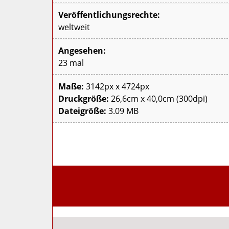
Veröffentlichungsrechte:
weltweit
Angesehen:
23 mal
Maße:
3142px x 4724px
Druckgröße:
26,6cm x 40,0cm (300dpi)
Dateigröße:
3.09 MB