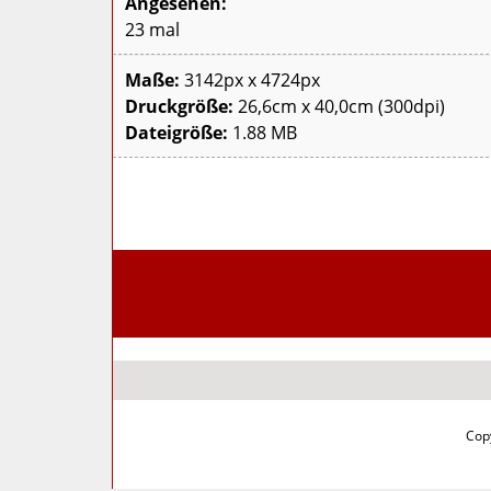
Angesehen:
23 mal
Maße:
3142px x 4724px
Druckgröße:
26,6cm x 40,0cm (300dpi)
Dateigröße:
1.88 MB
Copy