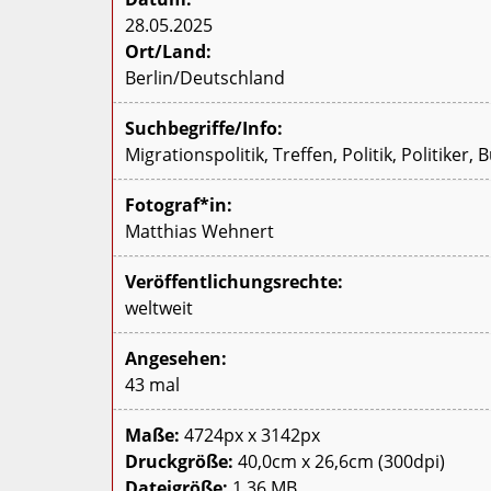
28.05.2025
Ort/Land:
Berlin/Deutschland
Suchbegriffe/Info:
Migrationspolitik, Treffen, Politik, Politiker
Fotograf*in:
Matthias Wehnert
Veröffentlichungsrechte:
weltweit
Angesehen:
43 mal
Maße:
4724px x 3142px
Druckgröße:
40,0cm x 26,6cm (300dpi)
Dateigröße:
1.36 MB