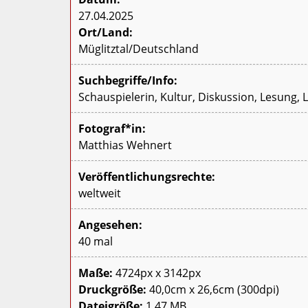
27.04.2025
Ort/Land:
Müglitztal/Deutschland
Suchbegriffe/Info:
Schauspielerin, Kultur, Diskussion, Lesung, 
Fotograf*in:
Matthias Wehnert
Veröffentlichungsrechte:
weltweit
Angesehen:
40 mal
Maße:
4724px x 3142px
Druckgröße:
40,0cm x 26,6cm (300dpi)
Dateigröße:
1.47 MB