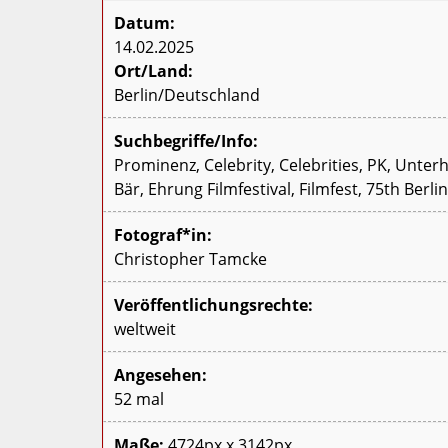
Datum:
14.02.2025
Ort/Land:
Berlin/Deutschland
Suchbegriffe/Info:
Prominenz, Celebrity, Celebrities, PK, Unter
Bär, Ehrung Filmfestival, Filmfest, 75th Berli
Fotograf*in:
Christopher Tamcke
Veröffentlichungsrechte:
weltweit
Angesehen:
52 mal
Maße:
4724px x 3142px