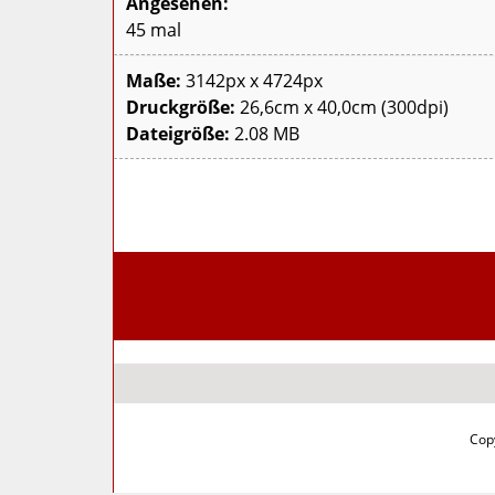
Angesehen:
45 mal
Maße:
3142px x 4724px
Druckgröße:
26,6cm x 40,0cm (300dpi)
Dateigröße:
2.08 MB
Copy